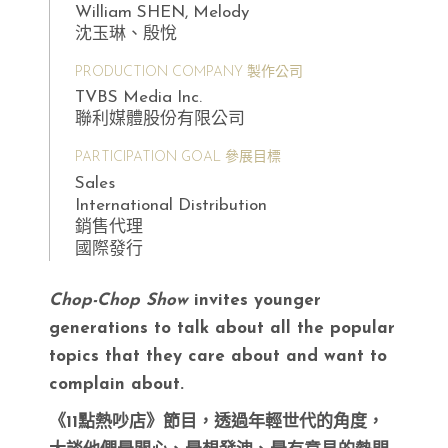
William SHEN, Melody
沈玉琳、殷悅
PRODUCTION COMPANY 製作公司
TVBS Media Inc.
聯利媒體股份有限公司
PARTICIPATION GOAL 參展目標
Sales
International Distribution
銷售代理
國際發行
Chop-Chop Show
invites younger
generations to talk about all the popular
topics that they care about and want to
complain about.
《11點熱吵店》節目，透過年輕世代的角度，