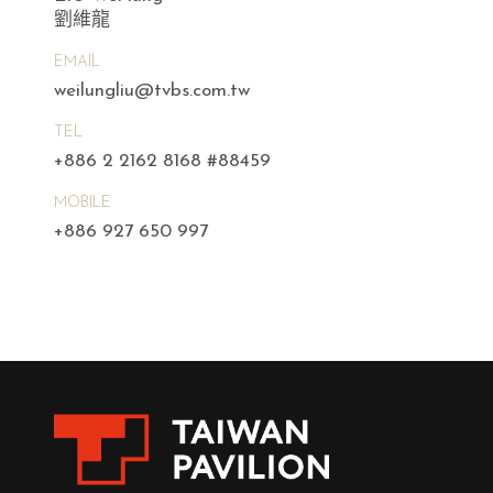
劉維龍
EMAIL
weilungliu@tvbs.com.tw
TEL
+886 2 2162 8168 #88459
MOBILE
+886 927 650 997