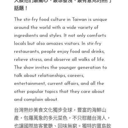
大談他們最關心、最想發洩、最有意見的熱門
話題！
The stir-fry food culture in Taiwan is unique
around the world with a wide variety of
ingredients and styles. It not only comforts
locals but also amazes visitors. In stir-fry
restaurants, people enjoy food and drinks,
relieve stress, and observe all walks of life.
The show invites the younger generation to
talk about relationships, careers,
entertainment, current affairs, and all the
other popular topics that they care about
and complain about.
台灣熱炒美食文化獨步全球，豐富的海鮮山
產，包羅萬象的多元菜色，不只慰藉台灣人，
也讓國際旅客驚艷、回味無窮。獨特的寶島飲