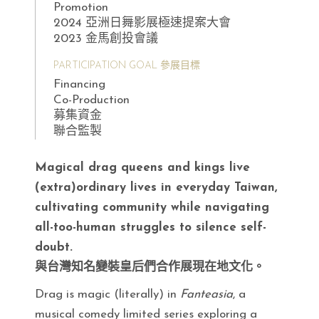
Promotion
2024 亞洲日舞影展極速提案大會
2023 金馬創投會議
PARTICIPATION GOAL 參展目標
Financing
Co-Production
募集資金
聯合監製
Magical drag queens and kings live
(extra)ordinary lives in everyday Taiwan,
cultivating community while navigating
all-too-human struggles to silence self-
doubt.
與台灣知名變裝皇后們合作展現在地文化。
Drag is magic (literally) in
Fanteasia
, a
musical comedy limited series exploring a