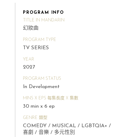
PROGRAM INFO
TITLE IN MANDARIN
幻妝曲
PROGRAM TYPE
TV SERIES
YEAR
2027
PROGRAM STATUS
In Development
MINS X EPS 每集長度 X 集數
30 min x 6 ep
GENRE 類型
COMEDY / MUSICAL / LGBTQIA+ /
喜劇 / 音樂 / 多元性別