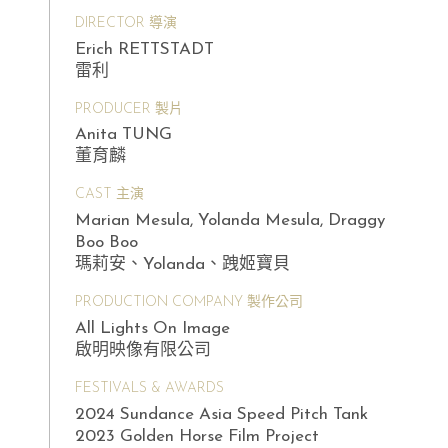
DIRECTOR 導演
Erich RETTSTADT
雷利
PRODUCER 製片
Anita TUNG
董育麟
CAST 主演
Marian Mesula, Yolanda Mesula, Draggy
Boo Boo
瑪莉安、Yolanda、跩姬寶貝
PRODUCTION COMPANY 製作公司
All Lights On Image
啟明映像有限公司
FESTIVALS & AWARDS
2024 Sundance Asia Speed Pitch Tank
2023 Golden Horse Film Project