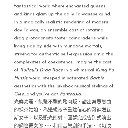
fantastical world where enchanted queens
and kings glam up the daily Taiwanese grind.
In a magically realistic rendering of modern
day Taiwan, an ensemble cast of rotating
drag protagonists foster camaraderie while
living side by side with mundane mortals,
striving for authentic self-expression amid the
complexities of coexistence. Imagine the cast
of
RuPaul’s Drag Race
in a whimsical
Kung Fu
Hustle
world, steeped in saturated
Barbie
aesthetics with the jukebox musical stylings of
Glee
…and you’ve got
Fanteasia
.
光鮮亮麗、桀驁不馴的豬肉販、譜出禁忌戀曲
的採茶姑娘、為邊緣孩子重建信心的潑辣送瓦
斯女子，以及艷光四射、圓夢完成告別式演出
的鋼管舞女郎⋯⋯利用音樂劇的手法，《幻妝