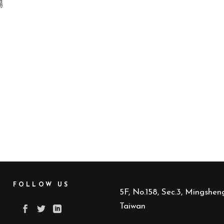
場
FOLLOW US
5F, No.158, Sec.3, Mingsheng
Taiwan