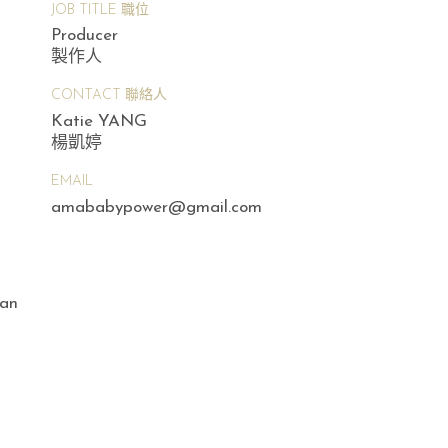
JOB TITLE 職位
Producer
製作人
CONTACT 聯絡人
Katie YANG
楊凱婷
EMAIL
amababypower@gmail.com
wan