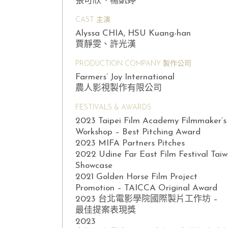
張可欣、楊凱婷
CAST 主演
Alyssa CHIA, HSU Kuang-han
賈靜雯、許光漢
PRODUCTION COMPANY 製作公司
Farmers’ Joy International
農人影視製作有限公司
FESTIVALS & AWARDS
2023 Taipei Film Academy Filmmaker’s
Workshop – Best Pitching Award
2023 MIFA Partners Pitches
2022 Udine Far East Film Festival Tai
Showcase
2021 Golden Horse Film Project
Promotion – TAICCA Original Award
2023 台北電影學院國際製片工作坊 –
最佳提案表現獎
2023