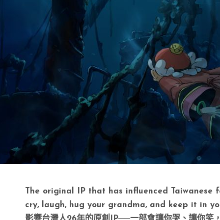
The original IP that has influenced Taiwanese 
cry, laugh, hug your grandma, and keep it in yo
影響台灣人26年的原創IP──一部會讓你哭、讓你