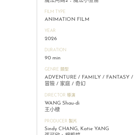
魔法阿媽2：魔法小豆苗
FILM TYPE
ANIMATION FILM
YEAR
2026
DURATION
90 min
GENRE 類型
ADVENTURE / FAMILY / FANTASY /
冒險 / 家庭 / 奇幻
DIRECTOR 導演
WANG Shau-di
王小棣
PRODUCER 製片
Sindy CHANG, Katie YANG