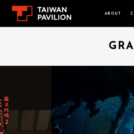
ABOUT
C
GRA