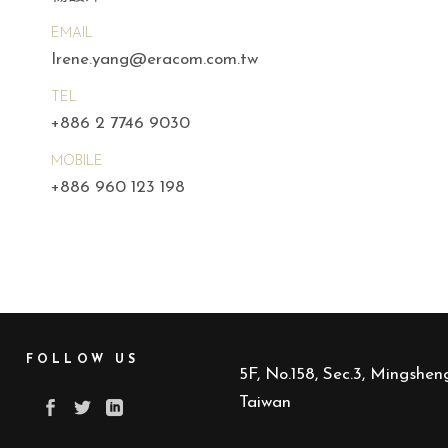
EMAIL
Irene.yang@eracom.com.tw
TEL
+886 2 7746 9030
MOBILE
+886 960 123 198
FOLLOW US
5F, No.158, Sec.3, Mingsheng
Taiwan