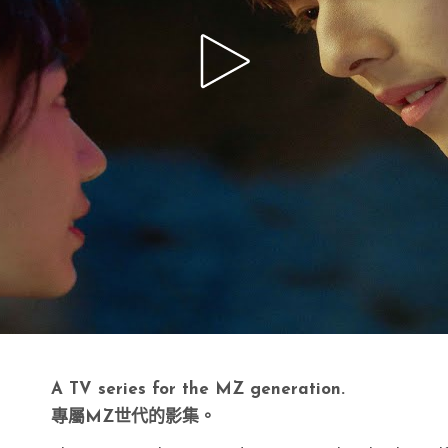
A TV series for the MZ generation.
專屬MZ世代的影集。