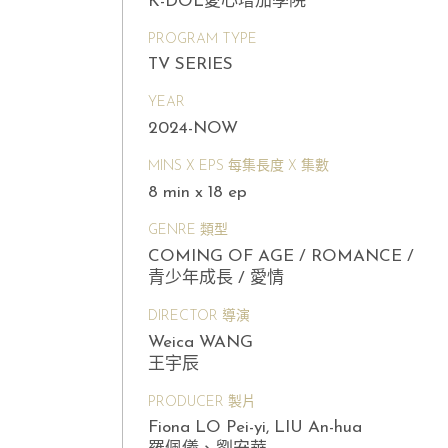
K-DOL愛心增加學院
PROGRAM TYPE
TV SERIES
YEAR
2024-NOW
MINS X EPS 每集長度 X 集數
8 min x 18 ep
GENRE 類型
COMING OF AGE / ROMANCE /
青少年成長 / 愛情
DIRECTOR 導演
Weica WANG
王宇辰
PRODUCER 製片
Fiona LO Pei-yi, LIU An-hua