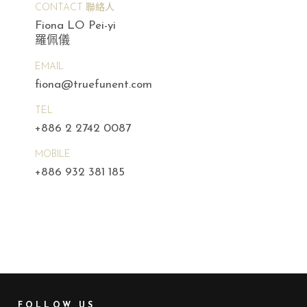
CONTACT 聯絡人
Fiona LO Pei-yi
羅佩儀
EMAIL
fiona@truefunent.com
TEL
+886 2 2742 0087
MOBILE
+886 932 381 185
FOLLOW US