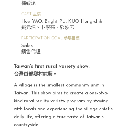
楊致遠
CAST 主演
How YAO, Bright PU, KUO Hong-chih
姚元浩、卜學亮、郭泓志
PARTICIPATION GOAL 參展目標
Sales
銷售代理
Taiwan’s first rural variety show.
台灣首部鄉村綜藝。
A village is the smallest community unit in
Taiwan. This show aims to create a one-of-a-
kind rural reality variety program by staying
with locals and experiencing the village chief’s
daily life, offering a true taste of Taiwan’s
countryside.