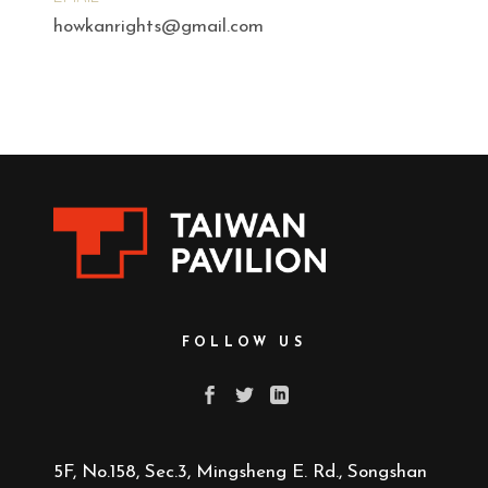
howkanrights@gmail.com
FOLLOW US
5F, No.158, Sec.3, Mingsheng E. Rd., Songshan