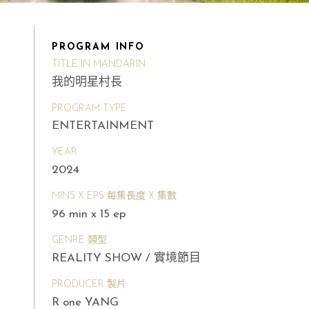
PROGRAM INFO
TITLE IN MANDARIN
我的明星村長
PROGRAM TYPE
ENTERTAINMENT
YEAR
2024
MINS X EPS 每集長度 X 集數
96 min x 15 ep
GENRE 類型
REALITY SHOW / 實境節目
PRODUCER 製片
R one YANG