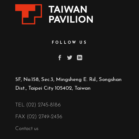
FOLLOW US
5F, No.158, Sec.3, Mingsheng E. Rd., Songshan
Dist., Taipei City 105402, Taiwan
TEL (02) 2745-8186
FAX (02) 2749-2436
Contact us