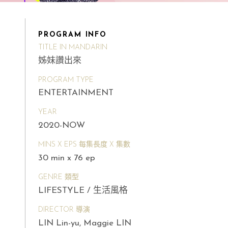
PROGRAM INFO
TITLE IN MANDARIN
姊妹讚出來
PROGRAM TYPE
ENTERTAINMENT
YEAR
2020-NOW
MINS X EPS 每集長度 X 集數
30 min x 76 ep
GENRE 類型
LIFESTYLE / 生活風格
DIRECTOR 導演
LIN Lin-yu, Maggie LIN