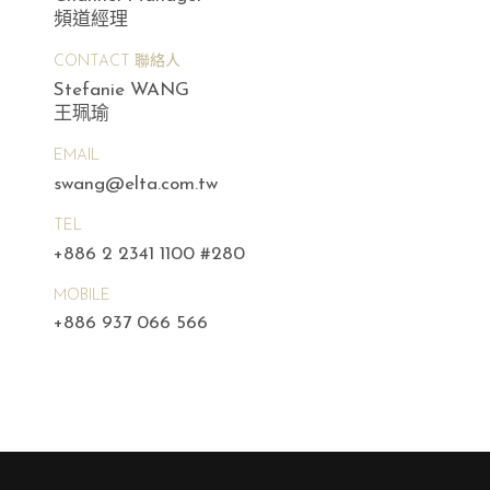
頻道經理
CONTACT 聯絡人
Stefanie WANG
王珮瑜
EMAIL
swang@elta.com.tw
TEL
+886 2 2341 1100 #280
MOBILE
+886 937 066 566