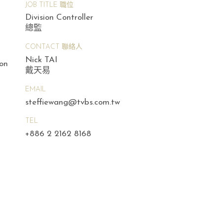
JOB TITLE 職位
Division Controller
總監
CONTACT 聯絡人
Nick TAI
ion
戴天易
EMAIL
steffiewang@tvbs.com.tw
TEL
+886 2 2162 8168