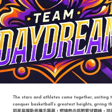
The stars and athletes come together, uniting 
conquer basketball’s greatest heights, giving the
明星與運動員攜手築夢，燃燒熱血挑戰籃球巔峰，拼