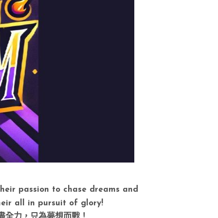
their passion to chase dreams and
ir all in pursuit of glory!
盡全力，只為夢想而戰！