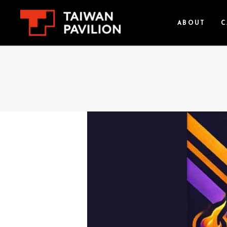
ABOUT
C