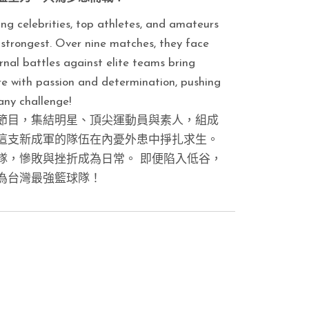
ing celebrities, top athletes, and amateurs
 strongest. Over nine matches, they face
ernal battles against elite teams bring
re with passion and determination, pushing
any challenge!
節目，集結明星、頂尖運動員與素人，組成
這支新成軍的隊伍在內憂外患中掙扎求生。
隊，慘敗與挫折成為日常。 即便陷入低谷，
為台灣最強籃球隊！