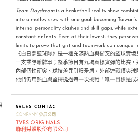
Team Daydream
is a basketball reality show combin
into a motley crew with one goal: becoming Taiwan’s
internal personality clashes and skill gaps, while ext
constant defeats. Even at their lowest, they perseve
limits to prove that grit and teamwork can conquer 
《白日夢籃球隊》是一檔充滿熱血與衝突的籃球實境
一支業餘雜牌軍；整季節目有九場真槍實彈的比賽，
內部個性衝突、球技差異引爆矛盾，外部連戰頂尖球
他們仍用熱血與堅持挺過每一次挑戰！唯一目標是成
目
SALES CONTACT
COMPANY 參展公司
TVBS ORIGINALS
聯利媒體股份有限公司