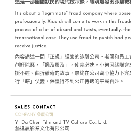
這是一部幽國默民的現代啟示錄，職魂爆發的詐騙教
It’s about a “legitimate” fraud company where boss
professionally. Xiao-di will come to work in this fra
process of a lot of absurd and twists, eventually, 
transnational case. They use fraud to punish bad peo
receive justice.
內容講述一間「正規」經營的詐騙公司。老闆和員工
剷奸除惡，「賤及履及」，使命必達。小弟因緣際會
誕不經、曲折離奇的故事，最終在公司齊心協力下完
行「瞎」仗義，保護得不到公正待遇的平民百姓。
SALES CONTACT
COMPANY 參展公司
Yi Da Chen Film and TV Culture Co., Ltd.
藝達晨影業文化有限公司