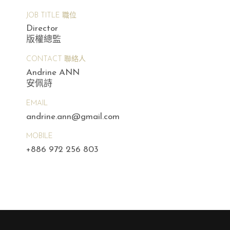
JOB TITLE 職位
Director
版權總監
CONTACT 聯絡人
Andrine ANN
安佩詩
EMAIL
andrine.ann@gmail.com
MOBILE
+886 972 256 803