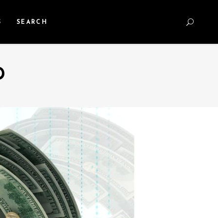
S
SEARCH
D