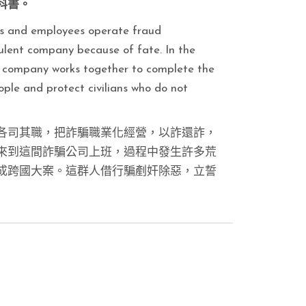
科書。
es and employees operate fraud
udulent company because of fate. In the
the company works together to complete the
ple and protect civilians who do not
各司其職，把詐騙職業化經營，以詐還詐，
來到這間詐騙公司上班，過程中發生許多荒
成跨國大案。這群人借行騙剷奸除惡，立誓