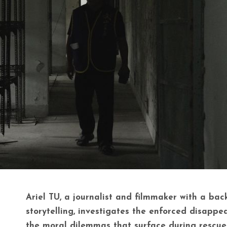
Ariel TU, a journalist and filmmaker with a ba
storytelling, investigates the enforced disapp
the moral dilemmas that surface during rescue 