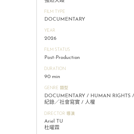
強迫失蹤
FILM TYPE
DOCUMENTARY
YEAR
2026
FILM STATUS
Post-Production
DURATION
90 min
GENRE 類型
DOCUMENTARY / HUMAN RIGHTS 
紀錄／社會寫實 / 人權
DIRECTOR 導演
Ariel TU
杜曜霖