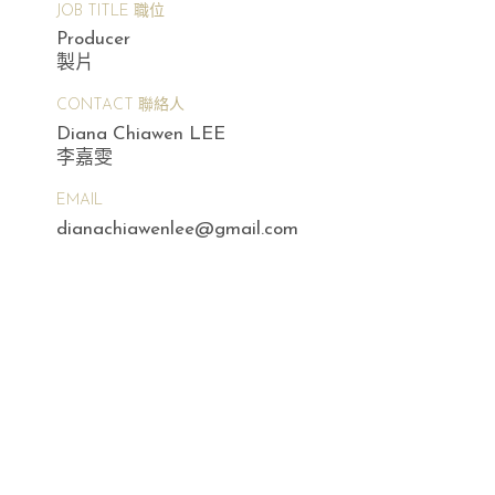
JOB TITLE 職位
Producer
製片
CONTACT 聯絡人
Diana Chiawen LEE
李嘉雯
EMAIL
dianachiawenlee@gmail.com