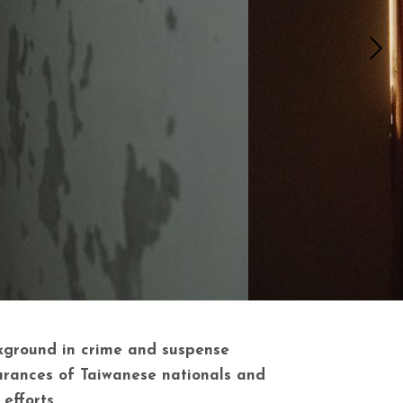
ckground in crime and suspense
earances of Taiwanese nationals and
efforts.