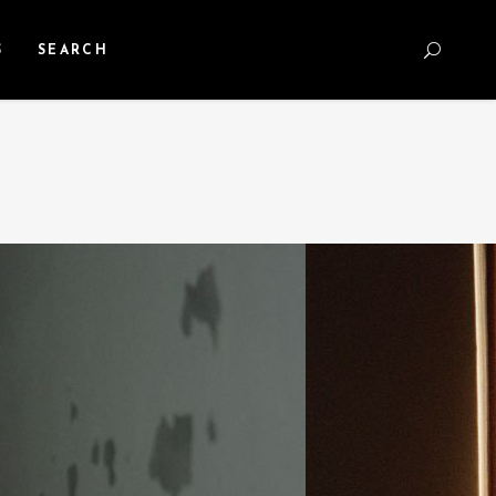
S
SEARCH
M