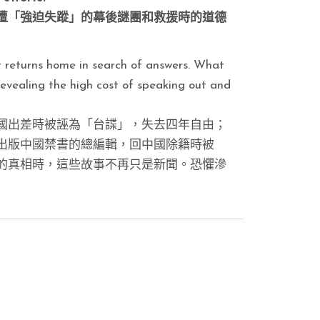
遭「強迫失蹤」的幕後謎團和救援時的道德
st returns home in search of answers. What
evealing the high cost of speaking out and
國出差時被誣為「台諜」，失去四年自由；
出版中國禁書的總編輯，回中國除籍時被
的真相時，這些故事不再只是新聞。恐懼滲