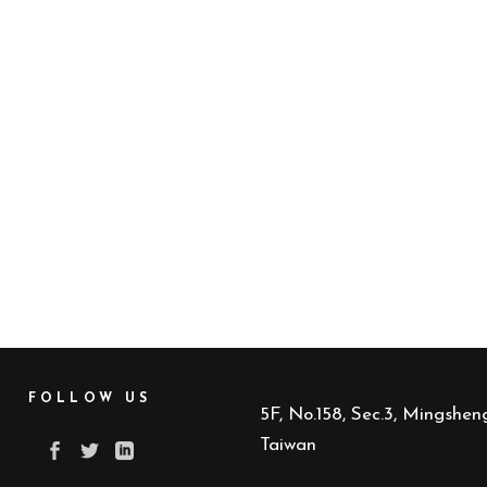
FOLLOW US
5F, No.158, Sec.3, Mingsheng
Taiwan