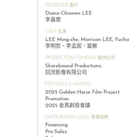
PRODUCER 製片
Diana Chiawen LEE
李嘉雯
CAST 主演
LEE Ming-che, Morrison LEE, Fucha
李明哲、李孟居、富察
PRODUCTION COMPANY 製作公司
Shorebound Productions
回流影像有限公司
FESTIVALS & AWARDS
2025 Golden Horse Film Project
Promotion
2025 金馬創投會議
PARTICIPATION GOAL 參展目標
Financing
Pre-Sales